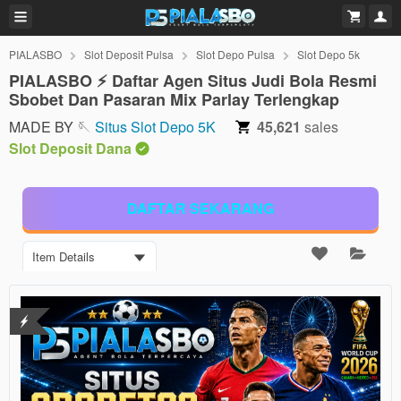
PIALASBO
Slot Deposit Pulsa
Slot Depo Pulsa
Slot Depo 5k
PIALASBO ⚡️ Daftar Agen Situs Judi Bola Resmi
Sbobet Dan Pasaran Mix Parlay Terlengkap
MADE BY 🪡
Situs Slot Depo 5K
45,621
sales
Slot Deposit Dana
DAFTAR SEKARANG
Item Details