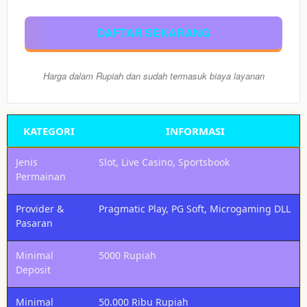
Nikmati
semua
DAFTAR SEKARANG
pasaran
togel
resmi
Harga dalam Rupiah dan sudah termasuk biaya layanan
(HK,
SGP,
SDY,
Macau)
KATEGORI
INFORMASI
dengan
Slot
Jenis
Slot, Live Casino, Sportsbook
Dana
Permainan
dan
cashback
menarik.
Provider &
Pragmatic Play, PG Soft, Microgaming DLL
Pasaran
Member
Pilih
Minimal
5000 Rupiah
VIP
Deposit
100.000
Rp
Dapatkan
Minimal
50.000 Ribu Rupiah