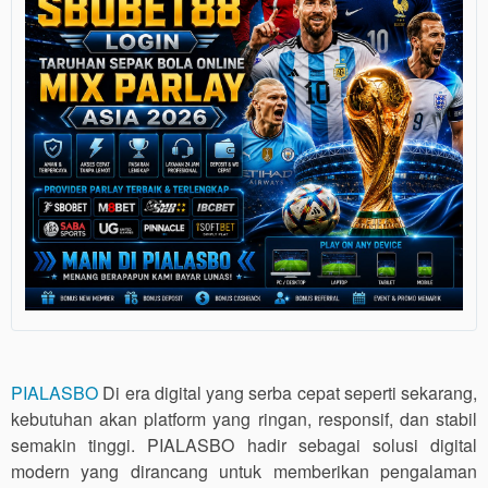
PIALASBO
Di era digital yang serba cepat seperti sekarang,
kebutuhan akan platform yang ringan, responsif, dan stabil
semakin tinggi. PIALASBO hadir sebagai solusi digital
modern yang dirancang untuk memberikan pengalaman