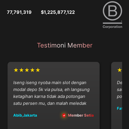
77,791,319
$1,225,877,122
Testimoni Member
★★★★★
★★
Iseng iseng nyoba main slot dengan
Depo vi
modal depo 5k via pulsa, eh langsung
satset
ketagihan karna tidak ada potongan
potong
satu persen mu, dan malah meledak
Fatcat,
Abib,Jakarta
Member Setia